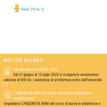
Revit 2016/ 6
NOTIZIE RECENTI
Iuav Abroad con W.A.Ve. 2022
giu
09
Dal 27 giugno al 15 luglio 2022 si svolgerà la ventunesima
edizione di W.A.Ve., i workshop di architettura estivi dell’Università
[...]
CINQUANTA ANNI del corso di laurea in urbanistica e
nov
24
pianificazione
Segnaliamo CINQUANTA ANNI del corso di laurea in urbanistica e